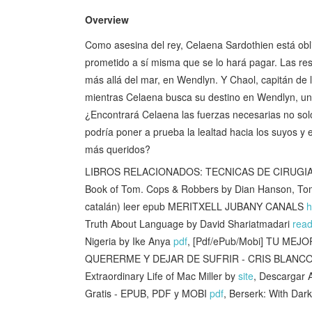
Overview
Como asesina del rey, Celaena Sardothien está obli
prometido a sí misma que se lo hará pagar. Las re
más allá del mar, en Wendlyn. Y Chaol, capitán de la
mientras Celaena busca su destino en Wendlyn, un
¿Encontrará Celaena las fuerzas necesarias no solo
podría poner a prueba la lealtad hacia los suyos y 
más queridos?
LIBROS RELACIONADOS: TECNICAS DE CIRUGIA DE
Book of Tom. Cops & Robbers by Dian Hanson, To
catalán) leer epub MERITXELL JUBANY CANALS
h
Truth About Language by David Shariatmadari
read
Nigeria by Ike Anya
pdf
, [Pdf/ePub/Mobi] TU ME
QUERERME Y DEJAR DE SUFRIR - CRIS BLANCO d
Extraordinary Life of Mac Miller by
site
, Descarga
Gratis - EPUB, PDF y MOBI
pdf
, Berserk: With Dar