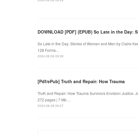
DOWNLOAD [PDF] {EPUB} So Late in the Day: S
So Late in the Day: Stories of Women and Men by Claire K
128 Forma...
2024.08.08 09:28
[Pdf/ePub] Truth and Repair: How Trauma
Truth and Repair: How Trauma Survivors Envision Justice.
272 pages | 7 Mb ...
2024.08.08 09:27