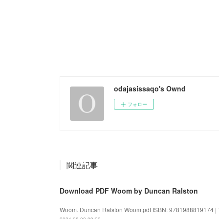
odajasissaqo's Ownd
フォロー
関連記事
Download PDF Woom by Duncan Ralston
Woom. Duncan Ralston Woom.pdf ISBN: 9781988819174 | 14
2024.08.08 09:29