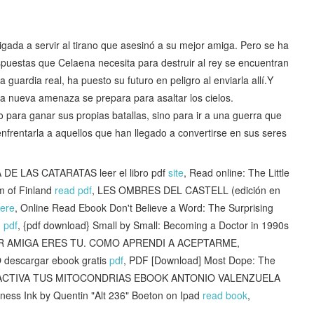
gada a servir al tirano que asesinó a su mejor amiga. Pero se ha
spuestas que Celaena necesita para destruir al rey se encuentran
 guardia real, ha puesto su futuro en peligro al enviarla allí.Y
a nueva amenaza se prepara para asaltar los cielos.
 para ganar sus propias batallas, sino para ir a una guerra que
enfrentarla a aquellos que han llegado a convertirse en sus seres
 LAS CATARATAS leer el libro pdf
site
, Read online: The Little
m of Finland
read pdf
, LES OMBRES DEL CASTELL (edición en
ere
, Online Read Ebook Don't Believe a Word: The Surprising
 pdf
, {pdf download} Small by Small: Becoming a Doctor in 1990s
JOR AMIGA ERES TU. COMO APRENDI A ACEPTARME,
escargar ebook gratis
pdf
, PDF [Download] Most Dope: The
r ACTIVA TUS MITOCONDRIAS EBOOK ANTONIO VALENZUELA
kness Ink by Quentin "Alt 236" Boeton on Ipad
read book
,